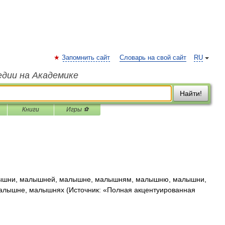
Запомнить сайт
Словарь на свой сайт
RU
едии на Академике
Найти!
Книги
Игры ⚽
шни, малышней, малышне, малышням, малышню, малышни,
лышне, малышнях (Источник: «Полная акцентуированная