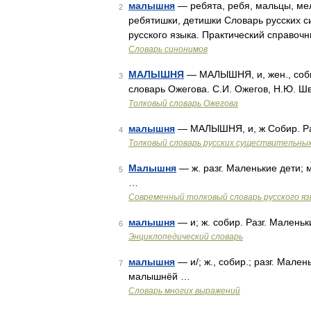
малышня
— ребята, ребя, мальцы, мел
2
ребятишки, детишки Словарь русских 
русского языка. Практический справочни
Словарь синонимов
МАЛЫШНЯ
— МАЛЫШНЯ, и, жен., собир
3
словарь Ожегова. С.И. Ожегов, Н.Ю. Ш
Толковый словарь Ожегова
малышня
— МАЛЫШНЯ, и, ж Собир. Раз
4
Толковый словарь русских существительны
Малышня
— ж. разг. Маленькие дети;
5
…
Современный толковый словарь русского я
малышня
— и; ж. собир. Разг. Малень
6
Энциклопедический словарь
малышня
— и/; ж., собир.; разг. Мале
7
малышнёй …
Словарь многих выражений