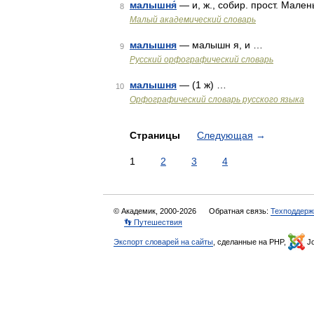
малышня́
— и, ж., собир. прост. Мале
8
Малый академический словарь
малышня
— малышн я, и …
9
Русский орфографический словарь
малышня
— (1 ж) …
10
Орфографический словарь русского языка
Страницы
Следующая
→
1
2
3
4
© Академик, 2000-2026
Обратная связь:
Техподдерж
👣 Путешествия
Экспорт словарей на сайты
, сделанные на PHP,
Jo