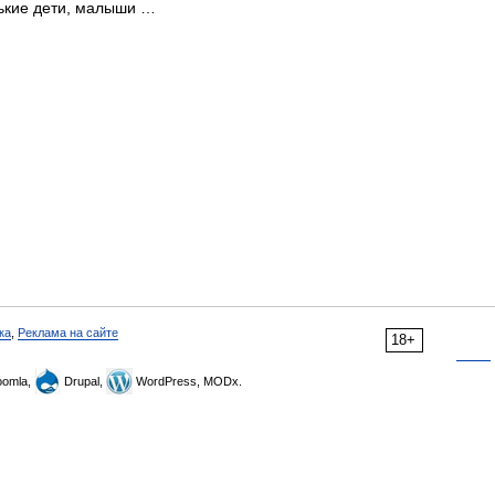
нькие дети, малыши …
ка
,
Реклама на сайте
18+
omla,
Drupal,
WordPress, MODx.