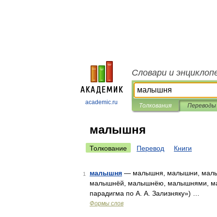
Словари и энциклоп
academic.ru
Толкования
Переводы
малышня
Толкование
Перевод
Книги
малышня
— малышня, малышни, малы
1
малышнёй, малышнёю, малышнями, ма
парадигма по А. А. Зализняку») …
Формы слов