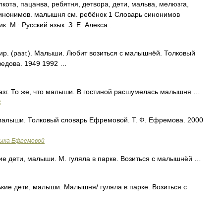
кота, пацанва, ребятня, детвора, дети, мальва, мелюзга,
синонимов. малышня см. ребёнок 1 Словарь синонимов
к. М.: Русский язык. З. Е. Алекса …
. (разг.). Малыши. Любит возиться с малышнёй. Толковый
ведова. 1949 1992 …
г. То же, что малыши. В гостиной расшумелась малышня …
х
 малыши. Толковый словарь Ефремовой. Т. Ф. Ефремова. 2000
зыка Ефремовой
кие дети, малыши. М. гуляла в парке. Возиться с малышнёй …
нькие дети, малыши. Малышня/ гуляла в парке. Возиться с